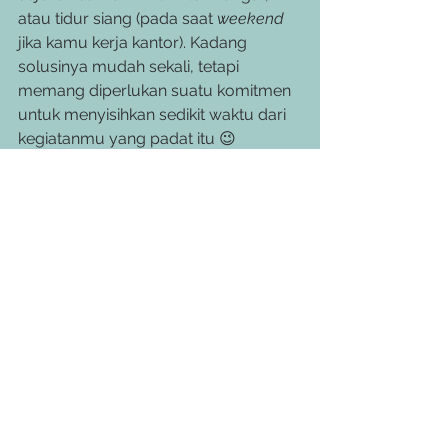
atau tidur siang (pada saat 
weekend
jika kamu kerja kantor). Kadang 
solusinya mudah sekali, tetapi 
memang diperlukan suatu komitmen 
untuk menyisihkan sedikit waktu dari 
kegiatanmu yang padat itu 😉
Semoga tulisan saya ini bisa 
menginspirasikan kamu untuk 
slow 
down and always check in with 
yourself
.
#yogawithchandrakj
#yoganujuhbulan
#kelasyogapemuladijakarta
#yoga
#kelasyoga
#yogajakartaselatan
#yogarimbabaca
#bodymovements
#kisahyogasaya
#kelasolahraga