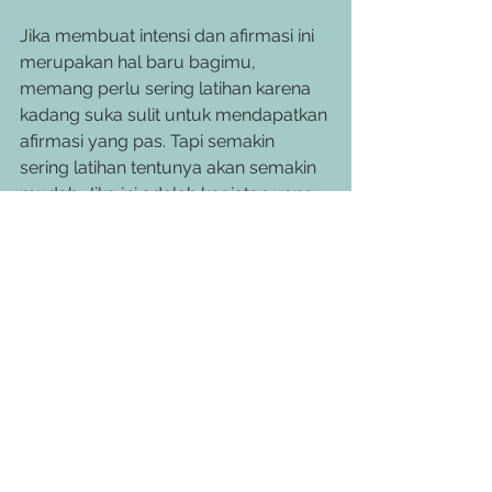
Jika membuat intensi dan afirmasi ini 
merupakan hal baru bagimu, 
memang perlu sering latihan karena 
kadang suka sulit untuk mendapatkan 
afirmasi yang pas. Tapi semakin 
sering latihan tentunya akan semakin 
mudah. Jika ini adalah kegiatan yang 
baru bagimu, saran saya sediakan 
saja buku catatan kecil untuk kamu 
tuliskan intensi dan afirmasimu. Tulis 
juga disitu berbagai 
quote
 yang 
menjadi inspirasimu.  