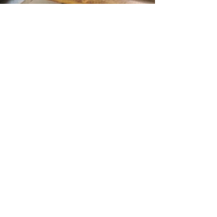
Chandra Kuntjoro-Jakti
11 Nov 2021
2 menit membaca
Revisiting Grounding
Grounding sudah menjadi tema hidup saya sejak
saya belajar meditasi secara mendalam dengan
Mba Thelma Karmarati, dan terus saya ulik...